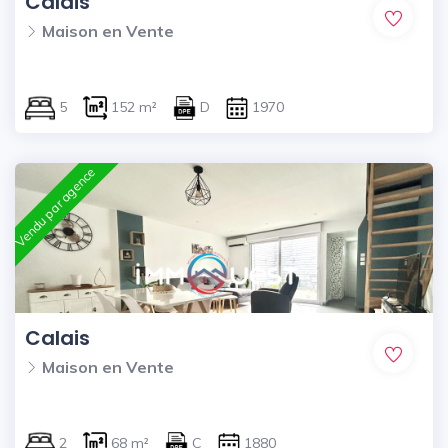
Calais
Maison en Vente
5
152 m²
D
1970
Vendu par agence
Calais
Maison en Vente
2
68 m²
C
1880