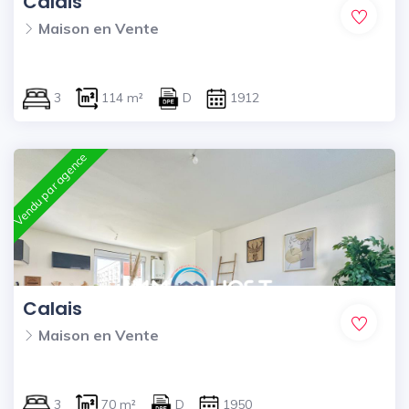
Calais
Maison en Vente
3
114 m²
D
1912
Vendu par agence
Calais
Maison en Vente
3
70 m²
D
1950