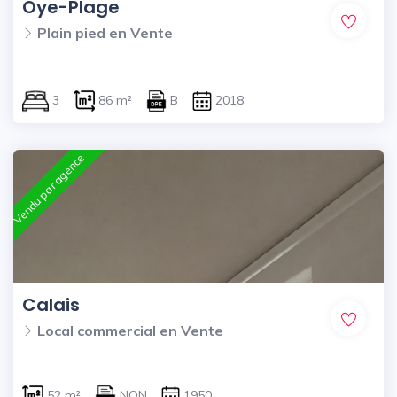
Oye-Plage
Plain pied en Vente
3
86 m²
B
2018
Vendu par agence
Calais
Local commercial en Vente
52 m²
NON
1950