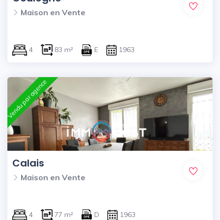
Maison en Vente
4
83 m²
E
1963
Vendu par agence
Calais
Maison en Vente
4
77 m²
D
1963