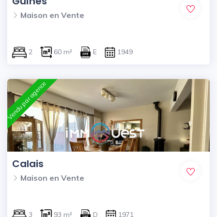
Guînes
Maison en Vente
2
60 m²
E
1949
Vendu par agence
Calais
Maison en Vente
3
93 m²
D
1971