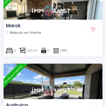
Marck
Maison en Vente
4
120 m²
D
1984
Vendu par agence
Audruicq