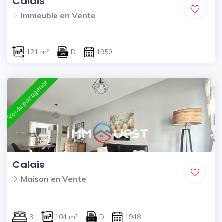
Calais
Immeuble en Vente
121 m²
D
1950
Vendu par agence
Calais
Maison en Vente
3
104 m²
D
1948