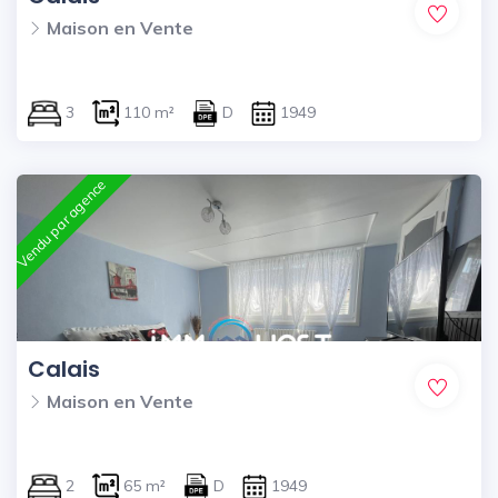
Maison en Vente
3
110 m²
D
1949
Vendu par agence
Calais
Maison en Vente
2
65 m²
D
1949