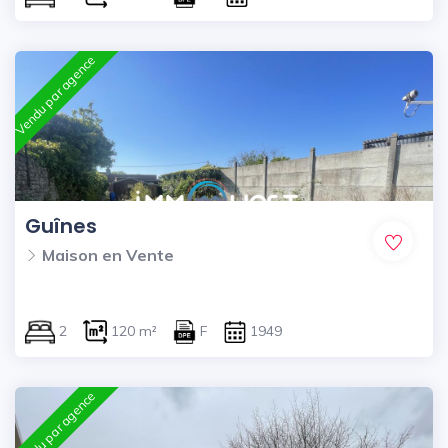
Vendu par agence
Guînes
Maison en Vente
2
120 m²
F
1949
Vendu par agence