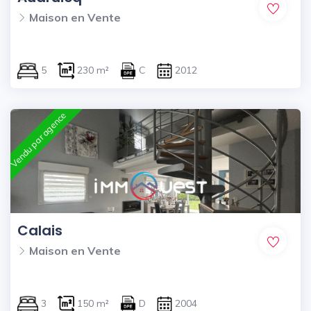
Maison en Vente
5
230 m²
C
2012
Vendu par agence
Calais
Maison en Vente
3
150 m²
D
2004