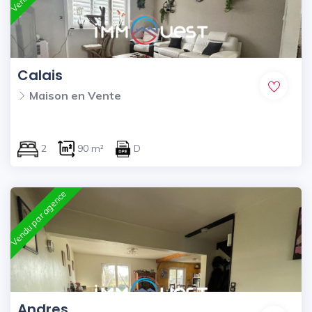
Calais
Maison en Vente
2
90 m²
D
Vendu par agence
Andres