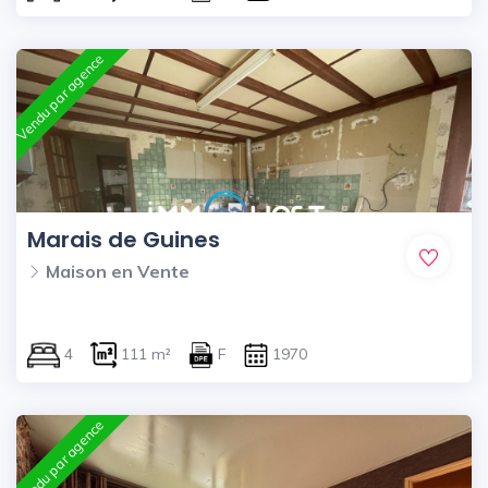
Vendu par agence
Marais de Guines
Maison en Vente
4
111 m²
F
1970
Vendu par agence