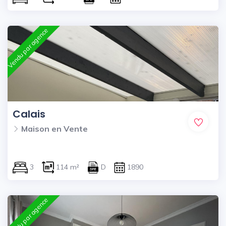
Vendu par agence
Calais
Maison en Vente
3
114 m²
D
1890
Vendu par agence