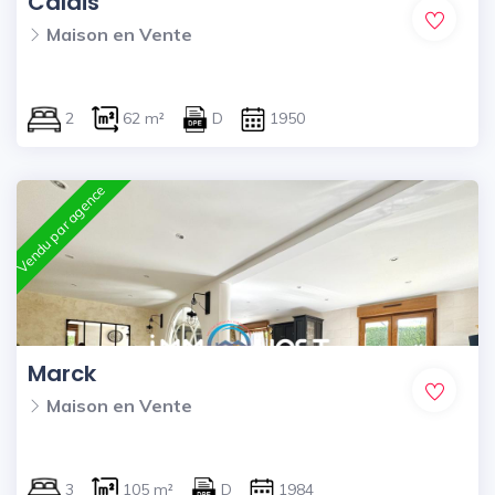
Calais
Maison en Vente
2
62 m²
D
1950
Vendu par agence
Marck
Maison en Vente
3
105 m²
D
1984