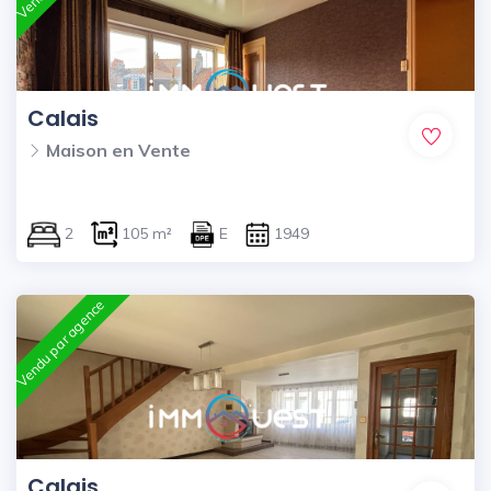
Calais
Maison en Vente
2
105 m²
E
1949
Vendu par agence
Calais