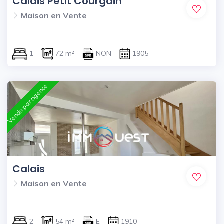
Calais Petit Courgain
Maison en Vente
1
72 m²
NON
1905
Vendu par agence
Calais
Maison en Vente
2
54 m²
E
1910