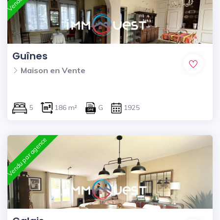
Guînes
Maison en Vente
5
186 m²
G
1925
Vendu par agence