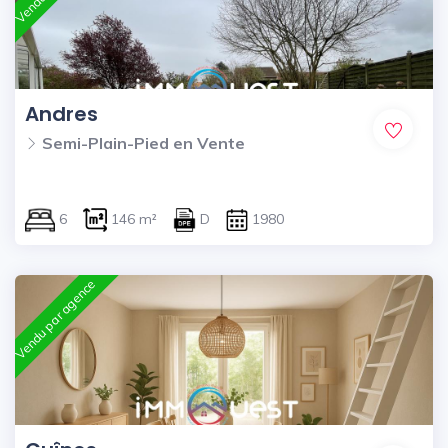
Andres
Semi-Plain-Pied en Vente
6
146 m²
D
1980
Vendu par agence