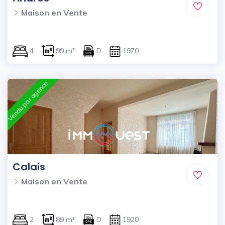
Maison en Vente
4
99 m²
D
1970
Vendu par agence
Calais
Maison en Vente
2
89 m²
D
1920