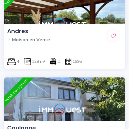
Andres
Maison en Vente
4
128 m²
D
1995
Vendu par agence
Coulogne