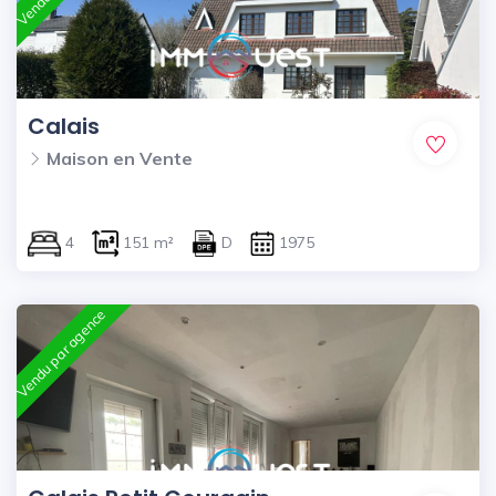
Calais
Maison en Vente
4
151 m²
D
1975
Vendu par agence