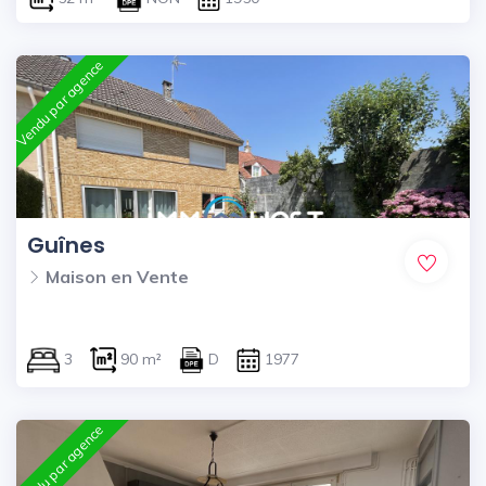
Vendu par agence
Guînes
Maison en Vente
3
90 m²
D
1977
Vendu par agence