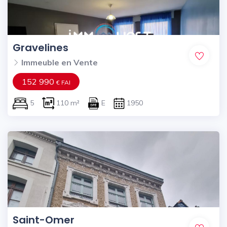
Gravelines
Immeuble en Vente
152 990
€ FAI
5
110 m²
E
1950
Saint-Omer