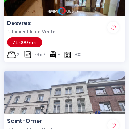
Desvres
Immeuble en Vente
71 000
€ FAI
2
178 m²
E
1900
Saint-Omer