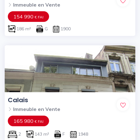
Immeuble en Vente
154 990
€ FAI
186 m²
G
1900
Calais
Immeuble en Vente
165 980
€ FAI
2
143 m²
F
1948