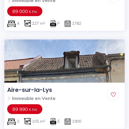
Immeuble en Vente
89 000
€ FAI
4
227 m²
F
1782
Aire-sur-la-Lys
Immeuble en Vente
89 990
€ FAI
2
105 m²
E
1900