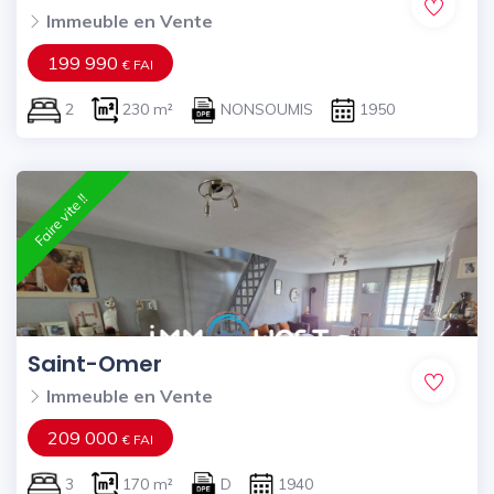
Immeuble en Vente
199 990
€ FAI
2
230 m²
NONSOUMIS
1950
Faire vite !!
Saint-Omer
Immeuble en Vente
209 000
€ FAI
3
170 m²
D
1940