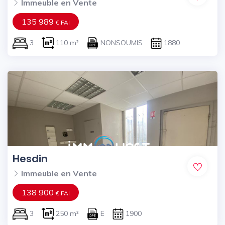
Immeuble en Vente
135 989
€ FAI
3
110 m²
NONSOUMIS
1880
Hesdin
Immeuble en Vente
138 900
€ FAI
3
250 m²
E
1900