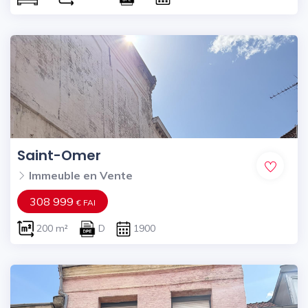
Saint-Omer
Immeuble en Vente
308 999
€ FAI
200 m²
D
1900