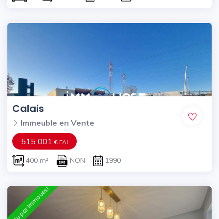
Calais
Immeuble en Vente
515 001
€ FAI
400 m²
NON
1990
Vendu par Immouest