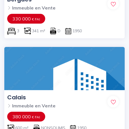
Immeuble en Vente
330 000
€ FAI
3
341 m²
D
1950
Calais
Immeuble en Vente
380 000
€ FAI
600 m²
NONSOUMIS
1950