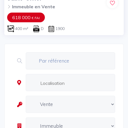
Immeuble en Vente
618 000
€ FAI
400 m²
D
1900