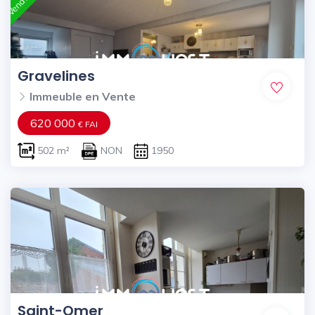
Gravelines
Immeuble en Vente
620 000
€ FAI
502 m²
NON
1950
Saint-Omer