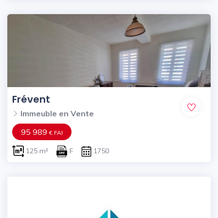
Frévent
Immeuble en Vente
95 989
€ FAI
125 m²
F
1750