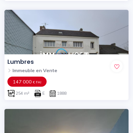
Lumbres
Immeuble en Vente
147 000
€ FAI
254 m²
E
1888