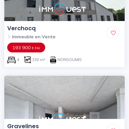
Verchocq
Immeuble en Vente
193 900
€ FAI
4
330 m²
NONSOUMIS
Gravelines