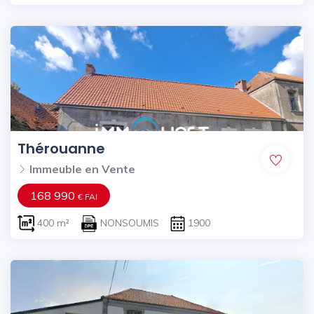
Thérouanne
Immeuble en Vente
168 990
€ FAI
400 m²
NONSOUMIS
1900