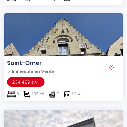
Saint-Omer
Immeuble en Vente
234 489
€ FAI
3
135 m²
D
1614