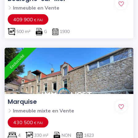
Immeuble en Vente
409 900
€ FAI
500 m²
G
1930
Exclusivité
Marquise
Immeuble mixte en Vente
430 500
€ FAI
4
330 m²
NON
1623