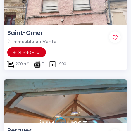
Saint-Omer
Immeuble en Vente
308 990
€ FAI
200 m²
D
1900
Bergues