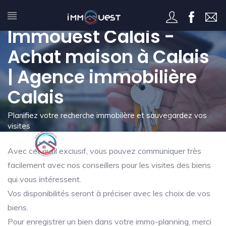
Mon immo-planning -
Immouest Calais -
Achat maison à Calais
| Agence immobilière
Calais
Planifiez votre recherche immobilère et sauvegardez vos
visites
Avec cet outil exclusif, vous pouvez communiquer très
facilement avec nos conseillers pour les visites des biens
qui vous intéressent.
Vos disponibilités seront à préciser avec les choix de vos
biens.
Pour enregistrer un bien dans votre immo-planning, merci