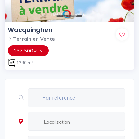
Wacquinghen
Terrain en Vente
157 500
€ FAI
1290 m²