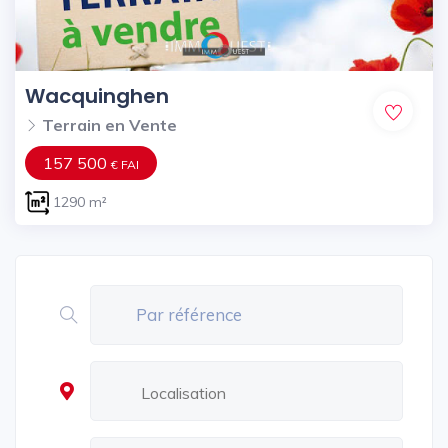
Wacquinghen
Terrain en Vente
157 500
€ FAI
1290 m²