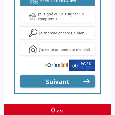
0
€ FAI