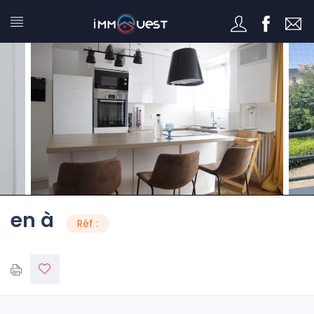
en à
Réf :