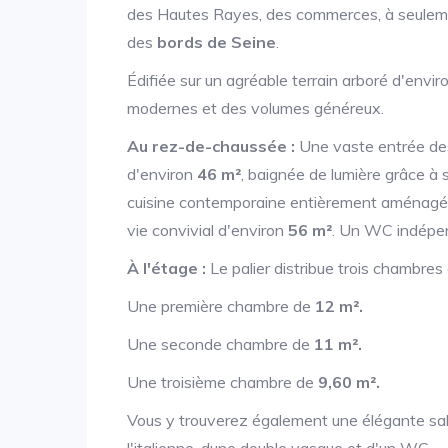
des Hautes Rayes, des commerces, à seule
des
bords de Seine
.
Édifiée sur un agréable terrain arboré d'envi
modernes et des volumes généreux.
Au rez-de-chaussée :
Une vaste entrée des
d'environ
46 m²
, baignée de lumière grâce à s
cuisine contemporaine entièrement aménagé
vie convivial d'environ
56 m²
. Un WC indépen
À l'étage :
Le palier distribue trois chambres
Une première chambre de
12 m².
Une seconde chambre de
11 m².
Une troisième chambre de
9,60 m².
Vous y trouverez également une élégante sall