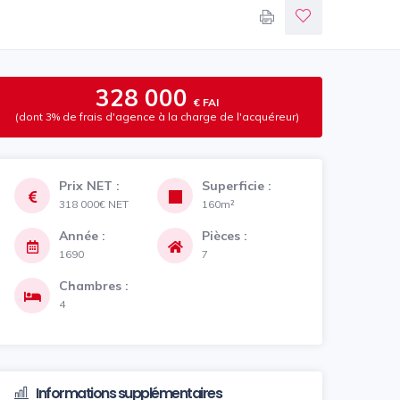
328 000
€ FAI
(dont 3% de frais d'agence à la charge de l'acquéreur)
Prix NET :
Superficie :
318 000€
NET
160m²
Année :
Pièces :
1690
7
Chambres :
4
Informations supplémentaires