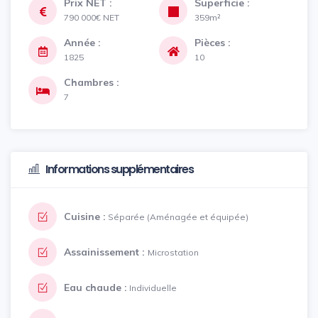
Prix NET :
Superficie :
790 000€
NET
359m²
Année :
Pièces :
1825
10
Chambres :
7
Informations supplémentaires
Cuisine :
Séparée (Aménagée et équipée)
Assainissement :
Microstation
Eau chaude :
Individuelle