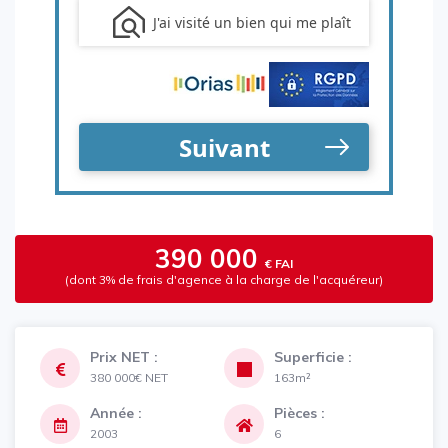
390 000
€ FAI
(dont 3% de frais d'agence à la charge de l'acquéreur)
Prix NET :
Superficie :
380 000€
NET
163m²
Année :
Pièces :
2003
6