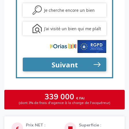
339 000
€ FAI
(dont 3% de frais d'agence à la charge de l'acquéreur)
Prix NET :
Superficie :