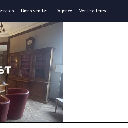
usivites
Biens vendus
L'agence
Vente à terme