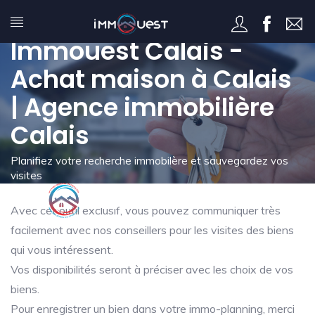
Mon immo-planning -
Immouest Calais -
Achat maison à Calais
| Agence immobilière
Calais
Planifiez votre recherche immobilère et sauvegardez vos
visites
Avec cet outil exclusif, vous pouvez communiquer très
facilement avec nos conseillers pour les visites des biens
qui vous intéressent.
Vos disponibilités seront à préciser avec les choix de vos
biens.
Pour enregistrer un bien dans votre immo-planning, merci