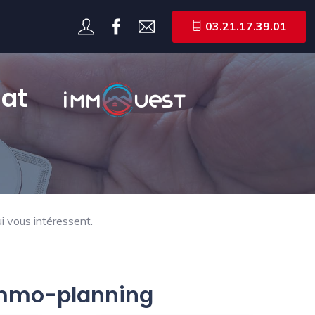
03.21.17.39.01
at
i vous intéressent.
 Immo-planning