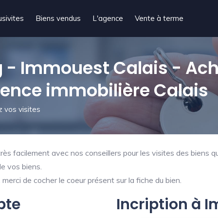
usivites
Biens vendus
L'agence
Vente à terme
- Immouest Calais - Ach
gence immobilière Calais
 vos visites
ès facilement avec nos conseillers pour les visites des biens qu
de vos biens.
merci de cocher le coeur présent sur la fiche du bien.
pte
Incription à