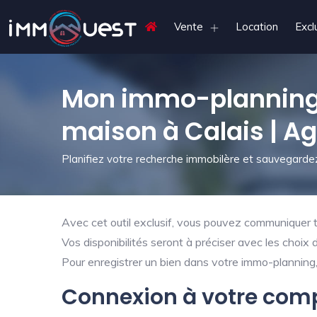
Vente
Location
Excl
Mon immo-planning 
maison à Calais | A
Planifiez votre recherche immobilère et sauvegardez
Avec cet outil exclusif, vous pouvez communiquer tr
Vos disponibilités seront à préciser avec les choix 
Pour enregistrer un bien dans votre immo-planning, 
Connexion à votre com