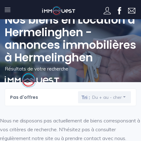
Nos biens en Location à
Hermelinghen -
annonces immobilières
à Hermelinghen
Résultats de votre recherche
Pas d'offres
Tri :
Du + au - cher
Nous ne disposons pas actuellement de biens corresponsant à
vos critères de recherche. N'hésitez pas à consulter
régulièrement notre site ou à prendre contact avec nous.