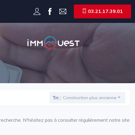
03.21.17.39.01
Tri :
Construction plus ancienne
echerche. N'hésitez pas à consulter régulièrement notre site