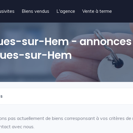
usivites
Biens vendus
L'agence
Vente à terme
ques-sur-Hem - annonces
cques-sur-Hem
es
ns pas actuellement de biens corresponsant à vos critères de r
ntact avec nous.