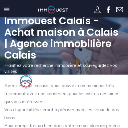
Mon immo-planning -
Immouest Calais -
Achat maison à Calais
| Agence immobilière
Calais
Planifiez votre recherche immobilère et sauvegardez vos
visites
Avec cet outil exclusif, vous pouvez communiquer très
facilement avec nos conseillers pour les visites des biens
qui vous intéressent.
Vos disponibilités seront à préciser avec les choix de vos
biens.
Pour enregistrer un bien dans votre immo-planning, merci