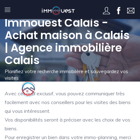
Mon immo-planning -
Immouest Calais -
Achat maison à Calais
| Agence immobilière
Calais
Planifiez votre recherche immobilère et sauvegardez vos
visites
Avec cet outil exclusif, vous pouvez communiquer très
facilement avec nos conseillers pour les visites des biens
qui vous intéressent.
Vos disponibilités seront à préciser avec les choix de vos
biens.
Pour enregistrer un bien dans votre immo-planning, merci