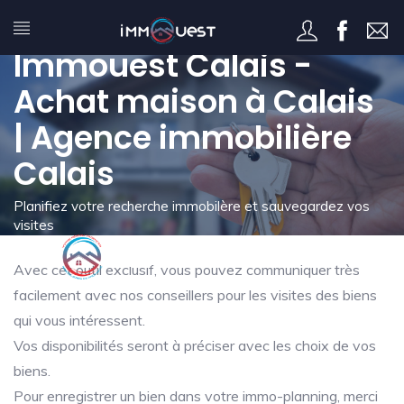
Mon immo-planning -
Immouest Calais -
Achat maison à Calais
| Agence immobilière
Calais
Planifiez votre recherche immobilère et sauvegardez vos
visites
Avec cet outil exclusif, vous pouvez communiquer très
facilement avec nos conseillers pour les visites des biens
qui vous intéressent.
Vos disponibilités seront à préciser avec les choix de vos
biens.
Pour enregistrer un bien dans votre immo-planning, merci