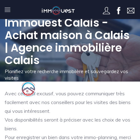
Mon immo-planning -
Immouest Calais -
Achat maison à Calais
| Agence immobilière
Calais
Planifiez votre recherche immobilère et sauvegardez vos
visites
Avec cet outil exclusif, vous pouvez communiquer très
facilement avec nos conseillers pour les visites des biens
qui vous intéressent.
Vos disponibilités seront à préciser avec les choix de vos
biens.
Pour enregistrer un bien dans votre immo-planning, merci