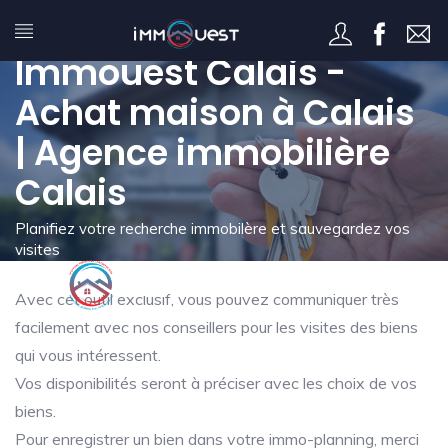
Mon immo-planning -
Immouest Calais -
Achat maison à Calais
| Agence immobilière
Calais
Planifiez votre recherche immobilère et sauvegardez vos
visites
Avec cet outil exclusif, vous pouvez communiquer très
facilement avec nos conseillers pour les visites des biens
qui vous intéressent.
Vos disponibilités seront à préciser avec les choix de vos
biens.
Pour enregistrer un bien dans votre immo-planning, merci