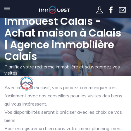
Mon immo-planning -
Immouest Calais -
Achat maison à Calais
| Agence immobilière
Calais
Planifiez votre recherche immobilère et sauvegardez vos
visites
Avec cet outil exclusif, vous pouvez communiquer très
facilement avec nos conseillers pour les visites des biens
qui vous intéressent.
Vos disponibilités seront à préciser avec les choix de vos
biens.
Pour enregistrer un bien dans votre immo-planning, merci