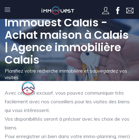
Mon immo-planning -
Immouest Calais -
Achat maison à Calais
| Agence immobilière
Calais
Planifiez votre recherche immobilère et sauvegardez vos
visites
Avec cet outil exclusif, vous pouvez communiquer très
facilement avec nos conseillers pour les visites des biens
qui vous intéressent.
Vos disponibilités seront à préciser avec les choix de vos
biens.
Pour enregistrer un bien dans votre immo-planning, merci