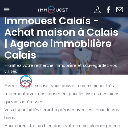
Mon immo-planning -
Immouest Calais -
Achat maison à Calais
| Agence immobilière
Calais
Planifiez votre recherche immobilère et sauvegardez vos
visites
Avec cet outil exclusif, vous pouvez communiquer très
facilement avec nos conseillers pour les visites des biens
qui vous intéressent.
Vos disponibilités seront à préciser avec les choix de vos
biens.
Pour enregistrer un bien dans votre immo-planning, merci