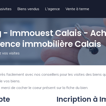
usivites
Biens vendus
L'agence
Vente à terme
- Immouest Calais - Ach
gence immobilière Calais
 vos visites
ès facilement avec nos conseillers pour les visites des biens qu
de vos biens.
merci de cocher le coeur présent sur la fiche du bien.
pte
Incription à