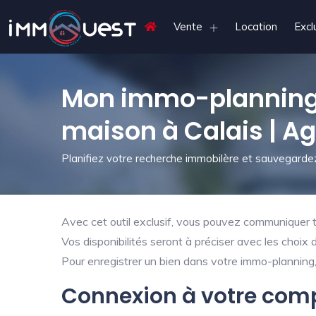
Vente
Location
Excl
Mon immo-planning 
maison à Calais | A
Planifiez votre recherche immobilère et sauvegardez
Avec cet outil exclusif, vous pouvez communiquer tr
Vos disponibilités seront à préciser avec les choix 
Pour enregistrer un bien dans votre immo-planning, 
Connexion à votre com