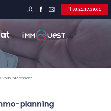
03.21.17.39.01
at
i vous intéressent.
 Immo-planning