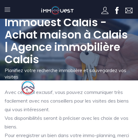
Mon immo-planning -
Immouest Calais -
Achat maison à Calais
| Agence immobilière
Calais
Planifiez votre recherche immobilère et sauvegardez vos
visites
Avec cet outil exclusif, vous pouvez communiquer très
facilement avec nos conseillers pour les visites des biens
qui vous intéressent.
Vos disponibilités seront à préciser avec les choix de vos
biens.
Pour enregistrer un bien dans votre immo-planning, merci