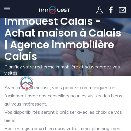
Mon immo-planning -
Immouest Calais -
Achat maison à Calais
| Agence immobilière
Calais
Planifiez votre recherche immobilère et sauvegardez vos
visites
Avec cet outil exclusif, vous pouvez communiquer très
facilement avec nos conseillers pour les visites des biens
qui vous intéressent.
Vos disponibilités seront à préciser avec les choix de vos
biens.
Pour enregistrer un bien dans votre immo-planning, merci